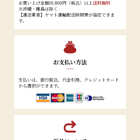
お買い上げ金額10,800円（税込）以上
送料無料
※沖縄・離島は除く
2020/01/10
【運送業者】ヤマト運輸配送時間帯が指定できま
丸の内KITTE「元気です！」KISARAZUいろいろフェア2020に
す。
出店します！
2020/01/04
アメリカのピーナッツより千葉の落花生が大好き♪
2020/01/01
お支払い方法
明けましておめでとうございます。
2019/12/22
支払いは、銀行振込、代金引換、クレジットカード
クリスマスに家族みんなで新豆のピーナッツはいかがですか♪
から選択ができます。
2019/12/12
新豆発売中です！！
2019/12/11
ホームページをリニューアルいたしました。