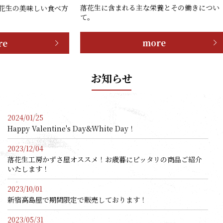
ショッ
落花生に含まれる主な栄養とその働きについ
い食べ方
ご質問
て。
more
お知らせ
2024/01/25
Happy Valentine's Day&White Day！
2023/12/04
落花生工房かずさ屋オススメ！お歳暮にピッタリの商品ご紹介
いたします！
2023/10/01
新宿高島屋で期間限定で販売しております！
2023/05/31