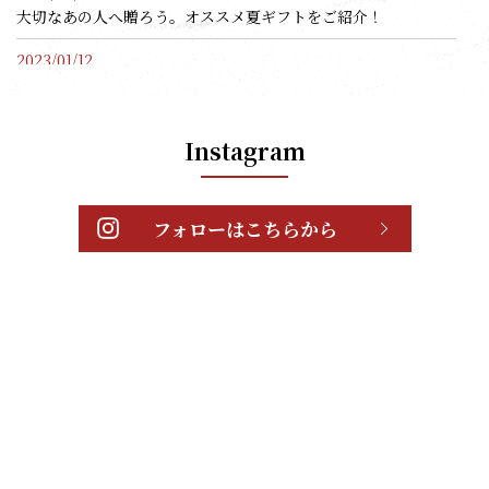
大切なあの人へ贈ろう。オススメ夏ギフトをご紹介！
2023/01/12
送料無料金額変更とHPからのご注文一時停止のお知らせ
2022/10/03
Instagram
【新豆】ゆで落花生＜冷凍＞販売開始！
2022/08/02
お中元には落花生！落花生工房かずさ屋のお中元特集！
フォローはこちらから
2022/06/11
「父の日」ありがとうセット販売
2022/02/09
【2/14】Happy Valentine's Day!
2022/01/27
【2月3日の節分】豆まきには落花生がおすすめ♪
2021/12/29