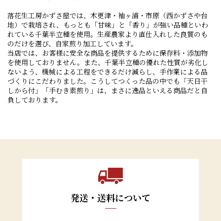
2020/07/28
落花生工房かずさ屋では、木更津・袖ヶ浦・市原（西かずさや台
大切な方への贈り物に千葉県産落花生を♪②
地）で栽培され、もっとも「甘味」と「香り」が強い品種といわ
れている千葉半立種を使用。生産農家より直仕入れした良質のも
のだけを選び、自家煎り加工しています。
2020/07/27
当店では、お客様に安全な商品を提供するために保存料・添加物
かずさ屋のお試しセットの決済について
を使用しておりません。また、千葉半立種の優れた性質が劣化し
ないよう、機械による工程をできるだけ減らし、手作業による品
2020/07/01
づくりにこだわりました。こうしてつくった品の中でも「天日干
大切な方への贈り物に千葉県産落花生を♪
しから付」「手むき素煎り」は、まさに逸品といえる商品だと自
負しております。
2020/05/23
臨時休業のお知らせ
2020/05/15
臨時休業のお知らせ
2020/04/24
臨時休業のお知らせ
発送・送料について
2020/02/15
2月19日 丸の内KITTE『こんなのあるんだ！祭り』に出店いた
します