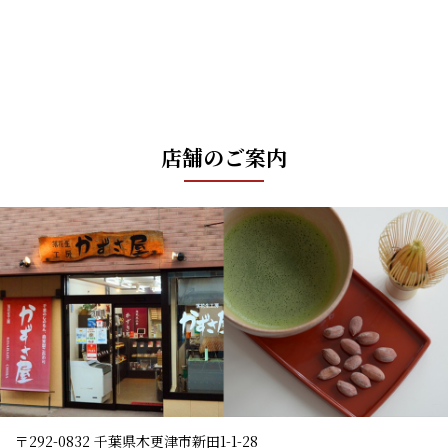
年末年始の営業のお知らせ
2021/09/10
秋ギフトセット 販売中！！
2021/09/08
令和3年度 新茹で落花生 おおまさり・Qナッツ発売中
店舗のご案内
2021/08/06
お中元・夏ギフト商品としていかがですか？
2021/05/03
ＧＷお休みのお知らせ
2020/11/26
令和２年度産新豆発売してます♪
2020/09/22
被災地の絆 落花生焼酎 『絆華』 出来上がりました！！
2020/07/29
世界一のピーナッツ屋⁉
〒292-0832 千葉県木更津市新田1-1-28