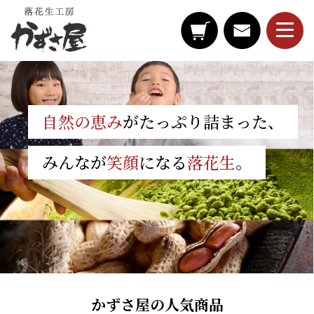
自然の恵み
がたっぷり詰まった、
みんなが
笑顔
になる
落花生
。
かずさ屋の人気商品