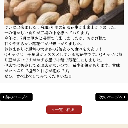
ついに出来ました！令和3年度の新落花生が出来上がりました。
土の懐かしい香りが工場の中を漂っております。
今年は、7月の厚さと長雨で心配しましたが、おかげ様で
甘くや柔らかい落花生が出来上がりました。
おおまさりは通常の大きさの2倍あって食べ応えあり！
Qナッツは、千葉県がオススメしている落花生です。Qナッツは煎
り豆が多いですがかずさ屋では茹で落花生にしました。
他店では販売してるお店がないので、希少価値があります。甘味
がたっぷりで塩気と甘さが絶妙です。
ぜひ、食べ比べしてみてくださいね☆
前のページへ
次のページへ
一覧へ戻る