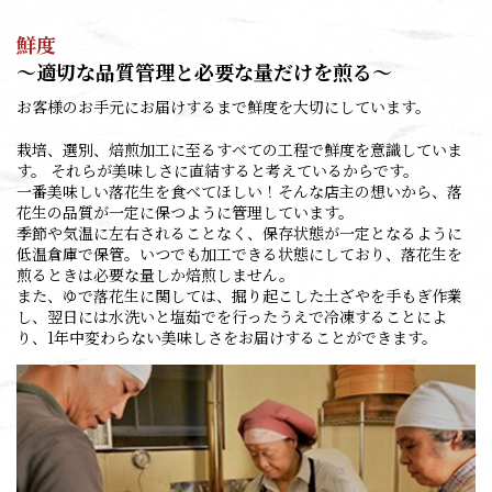
鮮度
～適切な品質管理と必要な量だけを煎る～
お客様のお手元にお届けするまで鮮度を大切にしています。
栽培、選別、焙煎加工に至るすべての工程で鮮度を意識していま
す。 それらが美味しさに直結すると考えているからです。
一番美味しい落花生を食べてほしい！そんな店主の想いから、落
花生の品質が一定に保つように管理しています。
季節や気温に左右されることなく、保存状態が一定となるように
低温倉庫で保管。いつでも加工できる状態にしており、落花生を
煎るときは必要な量しか焙煎しません。
また、ゆで落花生に関しては、掘り起こした土ざやを手もぎ作業
し、翌日には水洗いと塩茹でを行ったうえで冷凍することによ
り、1年中変わらない美味しさをお届けすることができます。