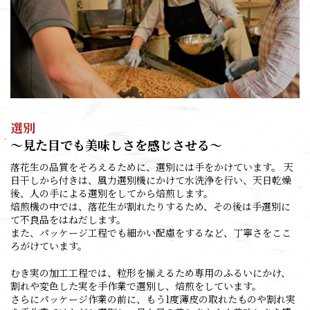
選別
～見た目でも美味しさを感じさせる～
落花生の品質をそろえるために、選別には手をかけています。 天
日干しから付きは、風力選別機にかけて水洗浄を行い、天日乾燥
後、人の手による選別をしてから焙煎します。
焙煎機の中では、落花生が割れたりするため、その後は手選別に
て不良品をはねだします。
また、パッケージ工程でも細かい配慮をするなど、丁寧さをここ
ろがけています。
むき実の加工工程では、粒形を揃えるため専用のふるいにかけ、
割れや変色した実を手作業で選別し、焙煎をしています。
さらにパッケージ作業の前に、もう1度薄皮の取れたものや割れ実