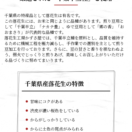
千葉県の特産品として落花生は有名です。
この落花生には、お米と同じように品種があります。煎り豆用と
して「千葉半立」「ナカテ豊」、ゆで豆用として「郷の香」「お
おまさり」が代表的な品種です。
落花生工房かずさ屋では、千葉半立種を原料とし、品質を維持す
るために機械工程を極力減らし、手作業での選別を主として煎り
豆加工を行っております。さらに、豆の甘さと香りを損なわぬよ
う、弱火でじっくりと煎りあげ、美味しくお召し上がりいただけ
る品づくりに努めてまいります。
千葉県産落花生の特徴
甘味にコクがある
渋皮が濃い桜色をしている
からがしっかりしている
からに土色の斑点がみられる