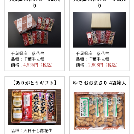
り
り
千葉県産 落花生
千葉県産 落花生
品種：千葉半立種
品種：千葉半立種
価格：
4,536円（税込）
価格：
2,808円（税込）
【ありがとうギフト】
ゆで おおまさり 4袋箱入
品種：天日干し落花生