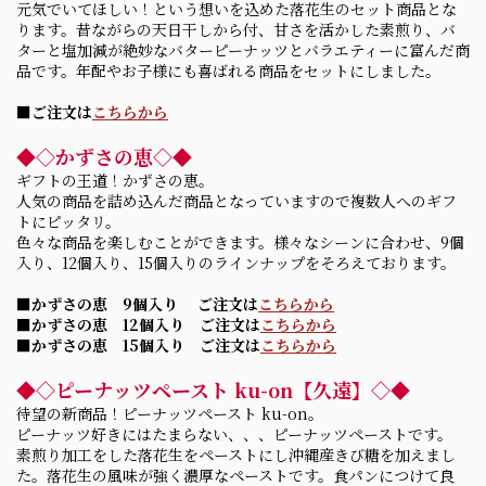
元気でいてほしい！という想いを込めた落花生のセット商品とな
ります。昔ながらの天日干しから付、甘さを活かした素煎り、バ
ターと塩加減が絶妙なバターピーナッツとバラエティーに富んだ商
品です。年配やお子様にも喜ばれる商品をセットにしました。
■ご注文は
こちらから
◆◇かずさの恵◇◆
ギフトの王道！かずさの恵。
人気の商品を詰め込んだ商品となっていますので複数人へのギフ
トにピッタリ。
色々な商品を楽しむことができます。様々なシーンに合わせ、9個
入り、12個入り、15個入りのラインナップをそろえております。
■かずさの恵 9個入り ご注文は
こちらから
■かずさの恵 12個入り ご注文は
こちらから
■かずさの恵 15個入り ご注文は
こちらから
◆◇ピーナッツペースト ku-on【久遠】◇◆
待望の新商品！ピーナッツペースト ku-on。
ピーナッツ好きにはたまらない、、、ピーナッツペーストです。
素煎り加工をした落花生をペーストにし沖縄産きび糖を加えまし
た。落花生の風味が強く濃厚なペーストです。食パンにつけて良