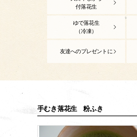
付落花生
ゆで落花生
（冷凍）
友達へのプレゼントに
手むき落花生 粉ふき