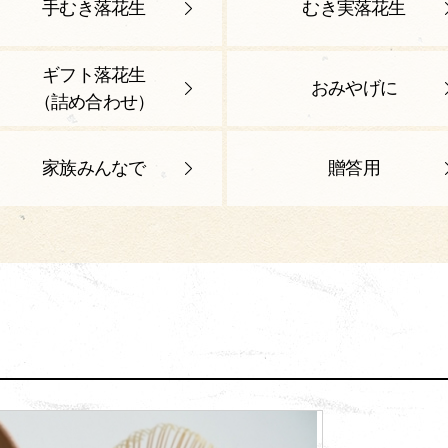
手むき落花生
むき実落花生
ギフト落花生
おみやげに
（詰め合わせ）
家族みんなで
贈答用