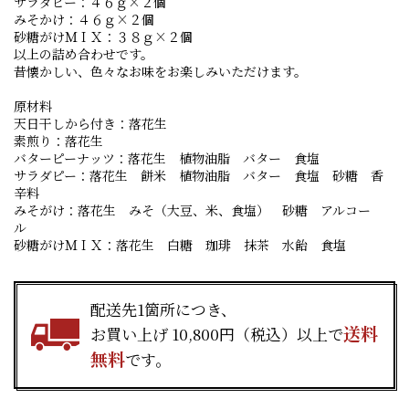
サラダピー：４６ｇ×２個
みそかけ：４６ｇ×２個
砂糖がけＭＩＸ：３８ｇ×２個
以上の詰め合わせです。
昔懐かしい、色々なお味をお楽しみいただけます。
原材料
天日干しから付き：落花生
素煎り：落花生
バターピーナッツ：落花生 植物油脂 バター 食塩
サラダピー：落花生 餅米 植物油脂 バター 食塩 砂糖 香
辛料
みそがけ：落花生 みそ（大豆、米、食塩） 砂糖 アルコー
ル
砂糖がけＭＩＸ：落花生 白糖 珈琲 抹茶 水飴 食塩
配送先1箇所につき、
送料
お買い上げ 10,800円（税込）以上で
無料
です。